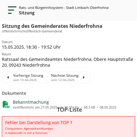
Rats- und Bürgerinfosystem - Stadt Limbach-Oberfrohna
Sitzung
Sitzung des Gemeinderates Niederfrohna
öffentlich/nichtöffentlich
·
Gemeinderat
Datum
15.05.2025, 18:30 - 19:52 Uhr
Raum
Ratssaal des Gemeindeamtes Niederfrohna, Obere Hauptstraße
20, 09243 Niederfrohna
Vorherige Sitzung
Nächste Sitzung
vom 10.04.2025
vom 12.06.2025
Dokumente
Bekanntmachung
veröffentlicht am 27.05.2025 um 10:33 Uhr
68.3 kB
08.05.2025
TOP-Liste
Fehler bei Darstellung von TOP 1
Component: AgendaItemNumber
n.replaceAll is not a function