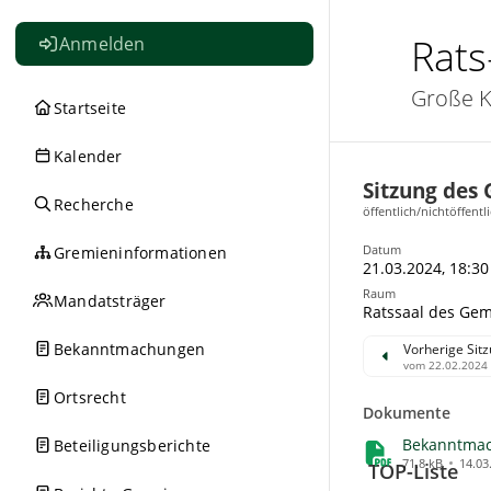
Rats
Anmelden
Große K
Startseite
Kalender
Sitzung des
Recherche
öffentlich/nichtöffentl
Datum
Gremieninformationen
21.03.2024, 18:30
Raum
Mandatsträger
Ratssaal des Gem
Bekanntmachungen
Vorherige Sit
vom 22.02.2024
Ortsrecht
Dokumente
Bekanntma
Beteiligungsberichte
71.8 kB
14.03
TOP-Liste